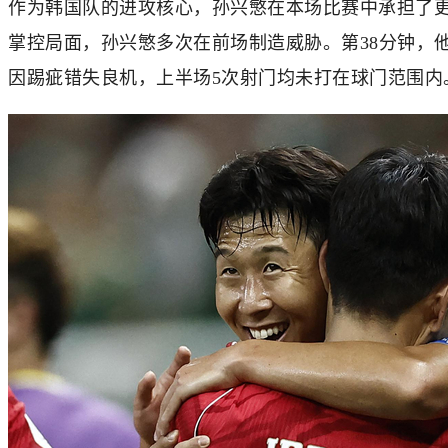
作为韩国队的进攻核心，孙兴慜在本场比赛中承担了更
掌控局面，孙兴慜多次在前场制造威胁。第38分钟，
因踢疵错失良机，上半场5次射门均未打在球门范围内