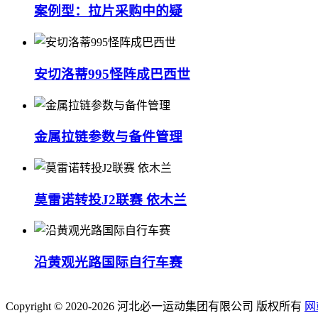
案例型：拉片采购中的疑
安切洛蒂995怪阵成巴西世
金属拉链参数与备件管理
莫雷诺转投J2联赛 依木兰
沿黄观光路国际自行车赛
Copyright © 2020-2026 河北必一运动集团有限公司 版权所有
网