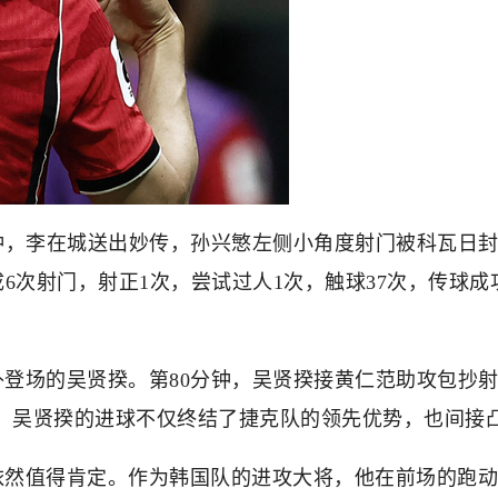
钟，李在城送出妙传，孙兴慜左侧小角度射门被科瓦日
6次射门，射正1次，尝试过人1次，触球37次，传球成
登场的吴贤揆。第80分钟，吴贤揆接黄仁范助攻包抄射
是，吴贤揆的进球不仅终结了捷克队的领先优势，也间接
依然值得肯定。作为韩国队的进攻大将，他在前场的跑动