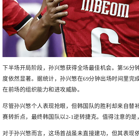
下半场开局阶段，孙兴慜获得全场最佳机会。第56分
度依然显著。据统计，孙兴慜在69分钟出场时间里完成
在前场的组织能力和进攻威胁。
尽管孙兴慜个人表现抢眼，但韩国队的胜利却来自替补
赛转折点，最终韩国队以2-1逆转捷克。值得注意的
对于孙兴慜而言，这场首战虽未直接建功，但其表现