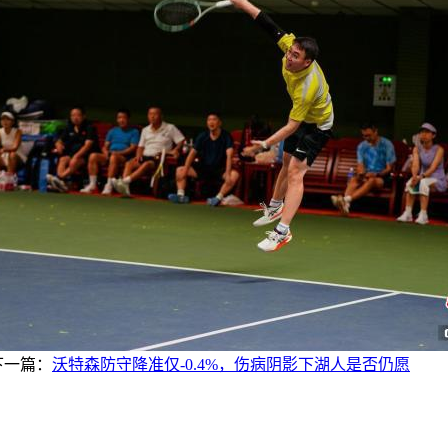
一篇：
沃特森防守降准仅-0.4%，伤病阴影下湖人是否仍愿